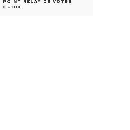
point relay de votre
choix.
DEMANDE DE
RETOUR/REMBOURSEMENT
Prénom
Nom de famille
Numéro de téléphone
Numéro de commande
E-mail
Raison du Retour/Remboursement :