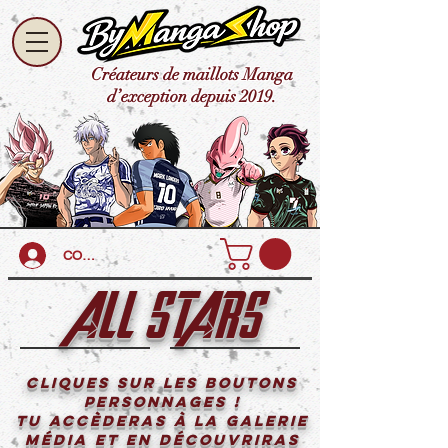
Créateurs de maillots Manga
d’exception depuis 2019.
CONNEXION
ALL STARS
Cliques sur les boutons
personnages !
Tu accèderas à la galerie
média et en découvriras