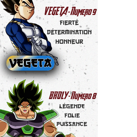
9
VEGETA - Numero
Fierté
détermination
honneur
VEGETA
8
BROLY - Numero
LégendE
Folie
puissance