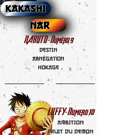
KAKASHI
NARUTO
9
NARUTO - Numero
DESTIN
abnégation
HOKAGE
10
LUFFY- Numero
AMBITION
FRUIT DU DEMON