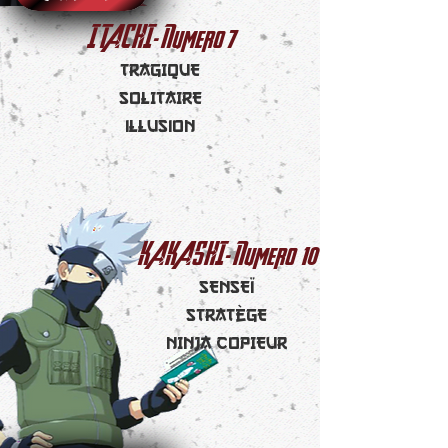
7
ITACHI- Numero
TRAGIQUE
SOLITAIRE
illusion
10
KAKASHI- Numero
SENSEÏ
STRATÈGE
NINJA COPIEUR