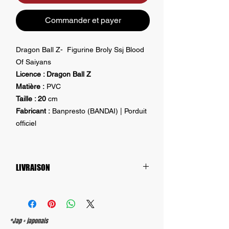
Commander et payer
Dragon Ball Z- Figurine Broly Ssj Blood
Of Saiyans
Licence : Dragon Ball Z
Matière :
PVC
Taille : 20
cm
Fabricant :
Banpresto (BANDAI) | Porduit
officiel
LIVRAISON
Envois assurés dans les
trois jours
ouvrés
suivant la commande !
Les frais d'envois sont mentionnés ci -
dessous :
*Jap = japonais