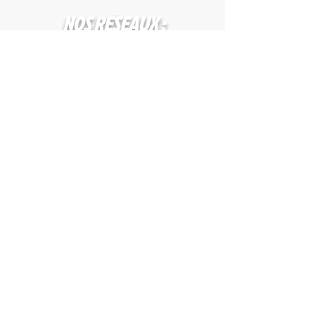
- 1 Article --> 5,95€
- 2 Articles --> 6, 95€
NOS
RÉSEAUX :
Livraison offerte à parti de 99€ d'achats !
MENTIONS
LÉGALES
Qui sommes nous ?
Nous contacter
AVIS CLIENTS
© 2025
BYMANGASHOP
- Tous
BY MANGA.SHOP
droits réservé
Conditions générales de vente
Politques de confidentalité