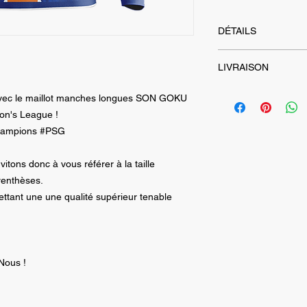
DÉTAILS
- Maillot de sport 1
LIVRAISON
- Un flocage par Sub
- Patch Logo brodé
Envois assurés dans
ns avec le maillot manches longues SON GOKU
- Tailles japonnaise
suivant la commande
mentionnée entre p
n's League !
Les frais d'envois s
hampions #PSG
- 1 Maillot --> 4.99 €
- 2 Maillots ou plus 
vitons donc à vous référer à la taille
Livraison
GRATUIT
(offre valable pour l
enthèses.
modalités de livrais
ettant une une qualité supérieur tenable
destinations)
Nous !