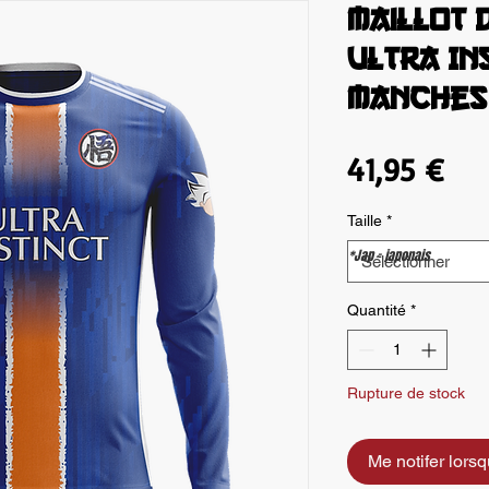
Maillot 
ULTRA INS
Manches
Pri
41,95 €
Taille
*
*Jap = japonais
Sélectionner
Quantité
*
Rupture de stock
Me notifer lorsqu