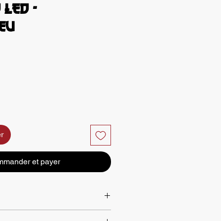
 LED -
EU
x
r
mander et payer
e la manière la plus stylée qu'il