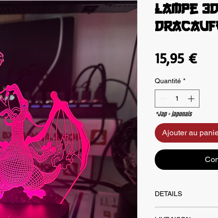
Lampe 3D
DRACAUF
Pri
15,95 €
Quantité
*
*Jap = japonais
Ajouter au panie
Com
DETAILS
Eclaires ton espace d