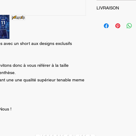
- Short de sport 100
LIVRAISON
- Designs par Sublim
- Patch Logo brodé
Envois assurés dans
- Tailles japonnaise
suivant la commande
mentionnée entre p
Les frais d'envois s
- 1 Maillot --> 3.99 €
 avec un short aux designs exclusifs
- 2 Maillots ou plus 
Livraison
GRATUIT
(offre valable pour l
modalités de livrais
vitons donc à vous référer à la taille
destinations)
enthèse.
tant une une qualité supérieur tenable meme
Nous !