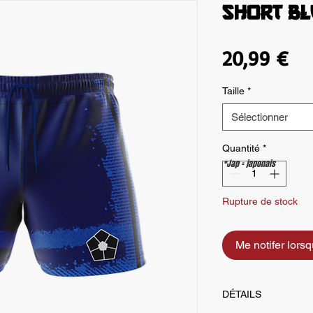
SHORT BL
Pri
20,99 €
Taille
*
Sélectionner
Quantité
*
*Jap = japonais
Rupture de stock
Me notifer lorsqu
DÉTAILS