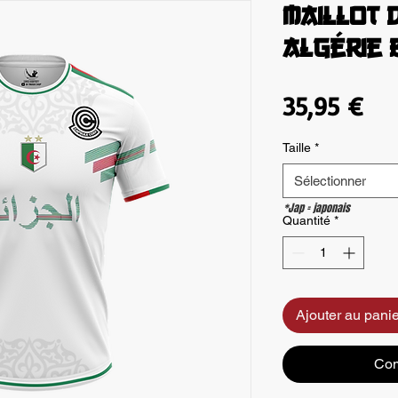
Maillot 
Algérie 
Pri
35,95 €
Taille
*
Sélectionner
*Jap = japonais
Quantité
*
Ajouter au panie
Com