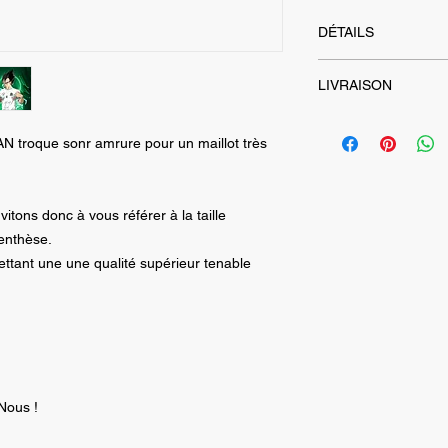
DÉTAILS
- Maillot de sport 1
LIVRAISON
- Un flocage par Sub
- Patch Logo brodé
Envois assurés dans
- Tailles japonnaise
AN troque sonr amrure pour un maillot très
suivant la commande
mentionnée entre p
Les frais d'envois s
- 1 Maillot --> 4.99€
- 2 Maillots ou plus 
vitons donc à vous référer à la taille
Livraison
GRATUIT
enthèse.
(offre valable pour l
ettant une une qualité supérieur tenable
modalités de livrais
destinations)
Nous !