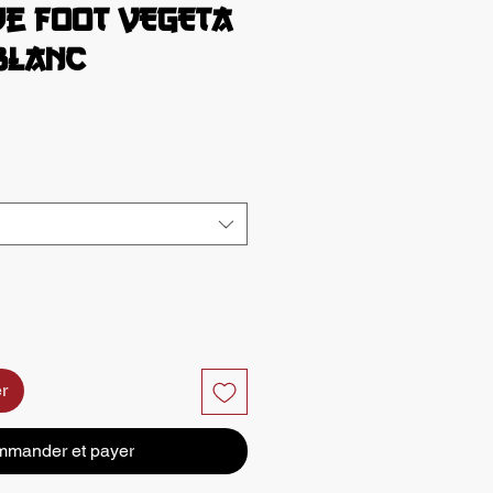
de foot VEGETA
blanc
x
r
mander et payer